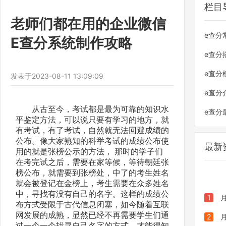
栏目
老师们都在用的企业微信
e查分
E查分系统制作攻略
e查分
e查分
发表于
2023-08-11 13:09:09
e查分
从古至今，考试都是最为可靠的知识水
e查分
平鉴定方法，可以说只要有学习的地方，就
有考试，有了考试，自然就无法回避成绩的
公布。像大家熟知的科举考试的成绩公布使
最新
用的就是张榜公示的方法， 那时的学子们
在考完试之后，需要在家等候，等待朝廷张
榜公布，就需要到张榜处，中了的考生姓名
就会被登记在金榜上，考生需要在众多姓名
中，寻找有没有自己的名字。这样的成绩公
1
布方式受限于古代信息闭塞，如今随着互联
网发展的成熟，显然已经不再需要学生们通
发老师
2
过一个一个找寻自己名字的方式，才能得知