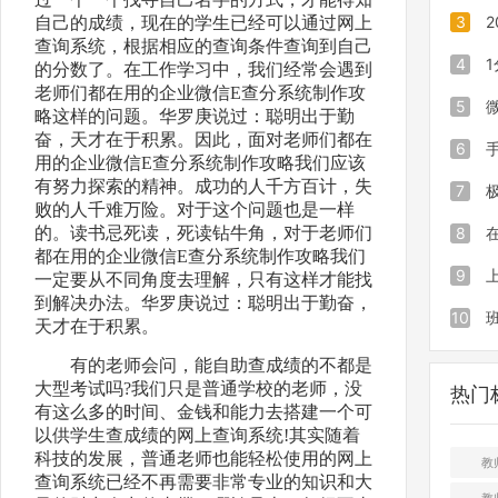
易查分
样私密
3
自己的成绩，现在的学生已经可以通过网上
查询系统，根据相应的查询条件查询到自己
高效完
学会这
段考成
4
的分数了。在工作学习中，我们经常会遇到
老师们都在用的企业微信E查分系统制作攻
都夸实
具，老
属成绩
5
略这样的问题。华罗庚说过：聪明出于勤
奋，天才在于积累。因此，面对老师们都在
神器
这个小
用的成
6
用的企业微信E查分系统制作攻略我们应该
有努力探索的精神。成功的人千方百计，失
主任得
工具，
制作简
7
败的人千难万险。对于这个问题也是一样
下载老
统，二
xce
8
的。读书忌死读，死读钻牛角，对于老师们
都在用的企业微信E查分系统制作攻略我们
作
均可查
查询小
级查询
9
一定要从不同角度去理解，只有这样才能找
到解决办法。华罗庚说过：聪明出于勤奋，
分多少
10
天才在于积累。
各科目
设方案
有的老师会问，能自助查成绩的不都是
大型考试吗?我们只是普通学校的老师，没
热门
高中建
有这么多的时间、金钱和能力去搭建一个可
以供学生查成绩的网上查询系统!其实随着
科技的发展，普通老师也能轻松使用的网上
教
查询系统已经不再需要非常专业的知识和大
教