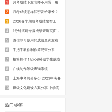
1
月考成绩下发老师不用慌，用
易查分小程序三步高效完成发布
2
月考成绩怎样私密发给家长？
学会这招，班主任都夸实用！
3
2026春学期段考成绩发布工
具，老师办公减负神器
4
1分钟搭建专属成绩查询页面，
这个小程序成为班主任得力助手！
5
微信即可使用的成绩查询发布
工具，易查分无需下载老师零门槛操
6
手把手教你制作简易查分系
作
统，二维码、链接均可查询
7
极简操作！Excel秒做学生成绩
查询小系统
8
在线制作等级查询系统
9
上海中考总分多少 2023中考各
科目满分值
10
班级文化建设方案分享 中学高
中建设方案
热门标签