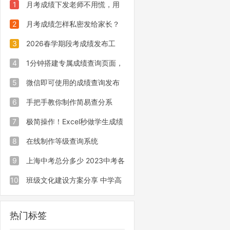
1
月考成绩下发老师不用慌，用
易查分小程序三步高效完成发布
2
月考成绩怎样私密发给家长？
学会这招，班主任都夸实用！
3
2026春学期段考成绩发布工
具，老师办公减负神器
4
1分钟搭建专属成绩查询页面，
这个小程序成为班主任得力助手！
5
微信即可使用的成绩查询发布
工具，易查分无需下载老师零门槛操
6
手把手教你制作简易查分系
作
统，二维码、链接均可查询
7
极简操作！Excel秒做学生成绩
查询小系统
8
在线制作等级查询系统
9
上海中考总分多少 2023中考各
科目满分值
10
班级文化建设方案分享 中学高
中建设方案
热门标签